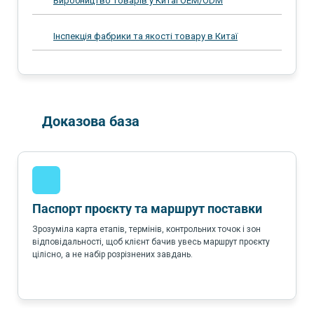
Виробництво товарів у Китаї OEM/ODM
Інспекція фабрики та якості товару в Китаї
Доказова база
Паспорт проєкту та маршрут поставки
Зрозуміла карта етапів, термінів, контрольних точок і зон
відповідальності, щоб клієнт бачив увесь маршрут проєкту
цілісно, а не набір розрізнених завдань.