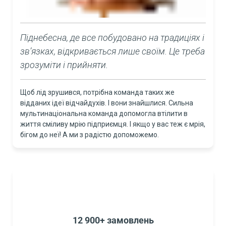
Піднебесна, де все побудовано на традиціях і
зв’язках, відкривається лише своїм. Це треба
зрозуміти і прийняти.
Щоб лід зрушився, потрібна команда таких же
відданих ідеї відчайдухів. І вони знайшлися. Сильна
мультинаціональна команда допомогла втілити в
життя сміливу мрію підприємця. І якщо у вас теж є мрія,
бігом до неї! А ми з радістю допоможемо.
12 900+ замовлень