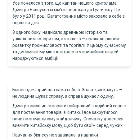
Усе почалося з того, що капітан нашого криголама
Дмитро Бєлоусов із сім’єю переїхав до Гуанчжоу. Це
було у 2011 році. Багатогранне місто закохало в себе з
першого дня.
З одного боку, надихало древньою історією та
унікальним колоритом, а з іншого — вражало рівнем
розвитку промисловості та торгівлі. У цьому сучасному
та динамічному місті контрастів у звичайних людей
народжуються амбіції.
Бізнес-ідея прийшла сама собою. Знаєте, як кажуть —
не людина шукає справу, а справа шукає людину.
Дмитро вирішив створити найкращий і надійний сервіс
для постачання товарів із Китаю. І все закрутилося,
наче на знімальному майданчику. Спочатку довелося
вивчити китайську мову, щоб бути своїм серед чужих.
Навчання бізнесу не заважало, а навпаки —