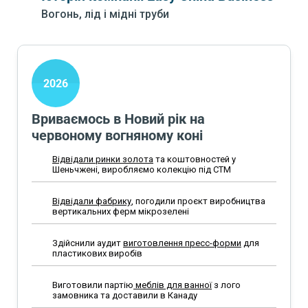
Вогонь, лід і мідні труби
2026
Вриваємось в Новий рік на
червоному вогняному коні
Відвідали ринки золота
та коштовностей у
Шеньчжені, виробляємо колекцію під СТМ
Відвідали фабрику
, погодили проєкт виробництва
вертикальних ферм мікрозелені
Здійснили аудит
виготовлення пресс-форми
для
пластикових виробів
Виготовили партію
меблів для ванної
з лого
замовника та доставили в Канаду