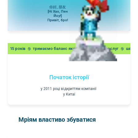
你好, 朋友
[Ні Хао, Пен
Йоу!]
Привіт, бро!
15 років
тримаємо баланс якості
вартості послуг
швидк
Початок історії
у 2011 році відкриттям компанії
у Китаї
Мріям властиво збуватися