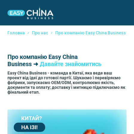
Головна
Про нас
Про компанію Easy China Business
Про компанію Easy China
Business ➜
Давайте знайомитись
Easy China Business - команда в Китаї, яка веде ваш
проект від ідеї до готової партії. Шукаємо і перевіряємо
фабрики, запускаємо OEM/ODM, контролюємо якість,
документи та оплату; доставку і митницю підключаємо як
фінальний етап.
КИТАЙ?
НА ІЗІ!