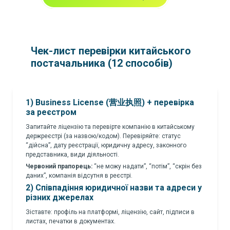
Чек-лист перевірки китайського
постачальника (12 способів)
1) Business License (营业执照) + перевірка
за реєстром
Запитайте ліцензію та перевірте компанію в китайському
держреєстрі (за назвою/кодом). Перевіряйте: статус
“дійсна”, дату реєстрації, юридичну адресу, законного
представника, види діяльності.
Червоний прапорець:
“не можу надати”, “потім”, “скрін без
даних”, компанія відсутня в реєстрі.
2) Співпадіння юридичної назви та адреси у
різних джерелах
Зіставте: профіль на платформі, ліцензію, сайт, підписи в
листах, печатки в документах.