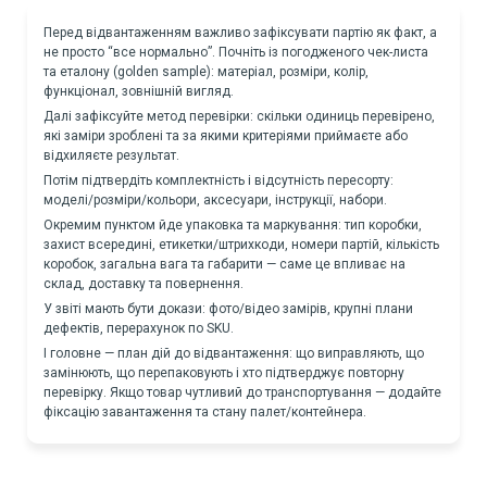
Перед відвантаженням важливо зафіксувати партію як факт, а
не просто “все нормально”. Почніть із погодженого чек-листа
та еталону (golden sample): матеріал, розміри, колір,
функціонал, зовнішній вигляд.
Далі зафіксуйте метод перевірки: скільки одиниць перевірено,
які заміри зроблені та за якими критеріями приймаєте або
відхиляєте результат.
Потім підтвердіть комплектність і відсутність пересорту:
моделі/розміри/кольори, аксесуари, інструкції, набори.
Окремим пунктом йде упаковка та маркування: тип коробки,
захист всередині, етикетки/штрихкоди, номери партій, кількість
коробок, загальна вага та габарити — саме це впливає на
склад, доставку та повернення.
У звіті мають бути докази: фото/відео замірів, крупні плани
дефектів, перерахунок по SKU.
І головне — план дій до відвантаження: що виправляють, що
замінюють, що перепаковують і хто підтверджує повторну
перевірку. Якщо товар чутливий до транспортування — додайте
фіксацію завантаження та стану палет/контейнера.