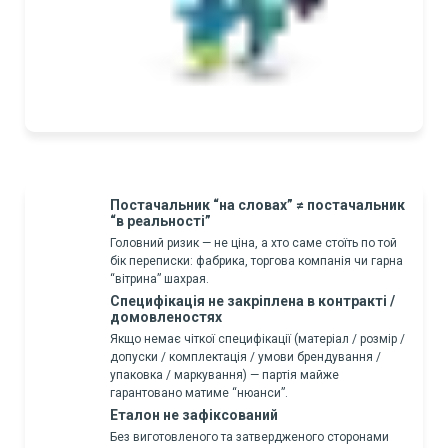
Постачальник “на словах” ≠ постачальник
“в реальності”
Головний ризик — не ціна, а хто саме стоїть по той
бік переписки: фабрика, торгова компанія чи гарна
“вітрина” шахрая.
Специфікація не закріплена в контракті /
домовленостях
Якщо немає чіткої специфікації (матеріал / розмір /
допуски / комплектація / умови брендування /
упаковка / маркування) — партія майже
гарантовано матиме “нюанси”.
Еталон не зафіксований
Без виготовленого та затвердженого сторонами