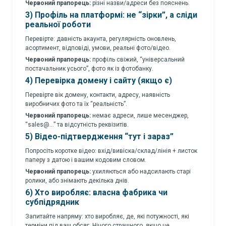
Червоний прапорець:
різні назви/адреси без пояснень.
3) Профіль на платформі: не “зірки”, а сліди
реальної роботи
Перевірте: давність акаунта, регулярність оновлень,
асортимент, відповіді, умови, реальні фото/відео.
Червоний прапорець:
профіль свіжий, “універсальний
постачальник усього”, фото як із фотобанку.
4) Перевірка домену і сайту (якщо є)
Перевірте вік домену, контакти, адресу, наявність
виробничих фото та їх “реальність”.
Червоний прапорець:
немає адреси, лише месенджер,
“sales@…” та відсутність реквізитів.
5) Відео-підтвердження “тут і зараз”
Попросіть коротке відео: вхід/вивіска/склад/лінія + листок
паперу з датою і вашим кодовим словом.
Червоний прапорець:
ухиляються або надсилають старі
ролики, або знімають декілька днів.
6) Хто виробляє: власна фабрика чи
субпідрядник
Запитайте напряму: хто виробляє, де, які потужності, які
терміни під ваш обсяг. Нічого страшного, якщо це