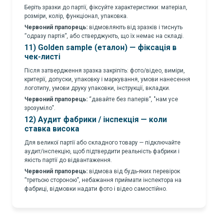
Беріть зразки до партії, фіксуйте характеристики: матеріал,
розміри, колір, функціонал, упаковка.
Червоний прапорець:
відмовляють від зразків і тиснуть
“одразу партія”, або стверджують, що їх немає на складі.
11) Golden sample (еталон) — фіксація в
чек-листі
Після затвердження зразка закріпіть: фото/відео, виміри,
критерії, допуски, упаковку і маркування, умови нанесення
логотипу, умови друку упаковки, інструкції, вкладки.
Червоний прапорець:
“давайте без паперів”, "нам усе
зрозуміло".
12) Аудит фабрики / інспекція — коли
ставка висока
Для великої партії або складного товару — підключайте
аудит/інспекцію, щоб підтвердити реальність фабрики і
якість партії до відвантаження.
Червоний прапорець:
відмова від будь-яких перевірок
“третьою стороною”, небажання приймати інспектора на
фабриці, відмовки надати фото і відео самостійно.