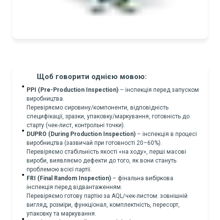
Щоб говорити однією мовою:
PPI (Pre-Production Inspection)
– інспекція перед запуском
виробництва.
Перевіряємо сировину/компоненти, відповідність
специфікації, зразки, упаковку/маркування, готовність до
старту (чек-лист, контрольні точки).
DUPRO (During Production Inspection)
– інспекція в процесі
виробництва (зазвичай при готовності 20–60%).
Перевіряємо стабільність якості «на ходу», перші масові
вироби, виявляємо дефекти до того, як вони стануть
проблемою всієї партії.
FRI (Final Random Inspection)
– фінальна вибіркова
інспекція перед відвантаженням.
Перевіряємо готову партію за AQL/чек-листом: зовнішній
вигляд, розміри, функціонал, комплектність, пересорт,
упаковку та маркування.