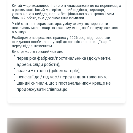
Китай — це можливості, але опт «ламається» не на переписці, а
в реальності: інший матеріал, інший відтінок, пересорт,
упаковка «як вийде», партія без фінального контролю. І чим
більший обсяг, тим дорожча ціна помилки.
У цій статті ви отримаєте зрозумілу схему: як перевіряти
постачальника і товар на кожному етапі, щоб не купувати «кота
в мішку».
Розберемо, що реально працює у 2026 році: від перевірки
юридичної особи та репутації до зразків та інспекції партії
перед відвантаженням.
Ви отримаєте готовий чек-лист:
перевірка фабрики/постачальника (документи,
адреси, сліди роботи),
зразки + еталон (golden sample),
інспекції до / під час / перед відвантаженням,
швидкі сигнали, що з постачальником краще не
продовжувати співпрацю.