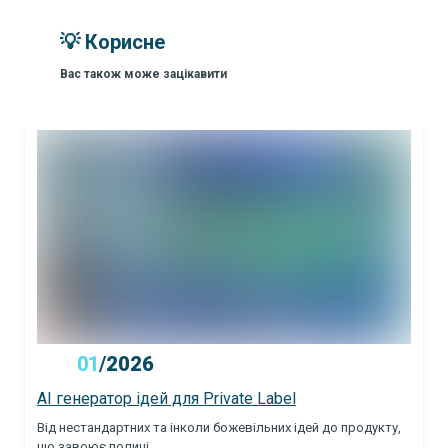
💡 Корисне
Вас також може зацікавити
01
/
2026
AI генератор ідей для Private Label
Від нестандартних та інколи божевільних ідей до продукту,
що завоює полиці