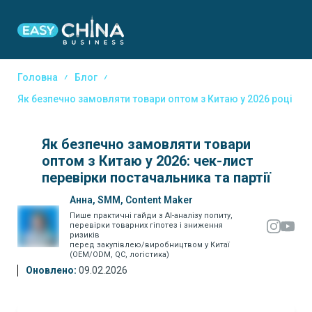
Головна
Блог
Як безпечно замовляти товари оптом з Китаю у 2026 році
Як безпечно замовляти товари
оптом з Китаю у 2026: чек-лист
перевірки постачальника та партії
Анна, SMM, Content Maker
Пише практичні гайди з AI-аналізу попиту,
перевірки товарних гіпотез і зниження
ризиків
перед закупівлею/виробництвом у Китаї
(OEM/ODM, QC, логістика)
Оновлено:
09.02.2026