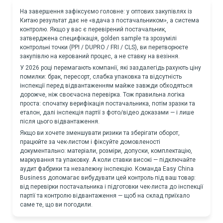
На завершення зафіксуємо головне: у оптових закупівлях із
Китаю результат дає не «вдача з постачальником», а система
контролю. Якщо у вас є перевірений постачальник,
затверджена специфікація, golden sample та зрозумілі
контрольні точки (PPI / DUPRO / FRI / CLS), ви перетворюєте
закупівлю на керований процес, а не ставку на везіння.
У 2026 році перемагають компанії, які заздалегідь рахують ціну
помилки: брак, пересорт, слабка упаковка та відсутність
інспекції перед відвантаженням майже завжди обходяться
дорожче, ніж своєчасна перевірка. Тож правильна логіка
проста: спочатку верифікація постачальника, потім зразки та
еталон, далі інспекція партії з фото/відео доказами — і лише
після цього відвантаження.
Якщо ви хочете зменшувати ризики та зберігати оборот,
працюйте за чек-листом і фіксуйте домовленості
документально: матеріали, розміри, допуски, комплектацію,
маркування та упаковку. А коли ставки високі — підключайте
аудит фабрики та незалежну інспекцію. Команда Easy China
Business допомагає вибудувати цей контроль під ваш товар:
від перевірки постачальника і підготовки чек-листа до інспекції
партії та контролю відвантаження — щоб на склад приїхало
саме те, що ви погодили.