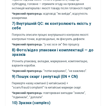
субпідряд, головне — отримати згоду на проведення
інспекцій матеріалів і якості товару після готовності партії.
Червоний прапорець:
відповіді “як вийде”, відсутність
конкретики.
7) Внутрішній QC: як контролюють якість у
себе
Попросіть описати процес внутрішнього контролю якості:
контрольні точки, відповідальні, як фіксують дефекти.
Червоний прапорець:
“у нас все ок” без процесу.
8) Фото/відео упаковки і комплектації — до
зразків
Уточніть упаковку, вкладки, маркування, комплектацію,
варіанти коробок.
Червоний прапорець:
“потім вирішимо”, “не важливо”.
9) Пошук скарг і репутації (EN + CN)
Перевірте назву компанії (і китайською) +
“scam/fraud/complaint” та китайські маркери скарг.
Червоний прапорець:
повторювані випадки “зникли”,
“підмінили”, “доплати”.
10) Зразки (samples)