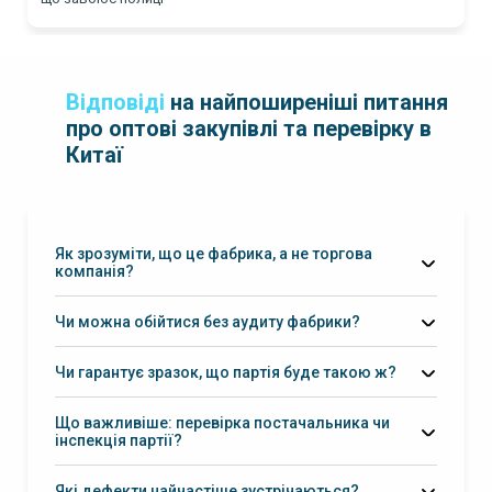
Відповіді
на найпоширеніші питання
про оптові закупівлі та перевірку в
Китаї
Як зрозуміти, що це фабрика, а не торгова
компанія?
Чи можна обійтися без аудиту фабрики?
Чи гарантує зразок, що партія буде такою ж?
еталон + чек-лист + інспекція партії
Що важливіше: перевірка постачальника чи
інспекція партії?
інспекція партії
Які дефекти найчастіше зустрічаються?