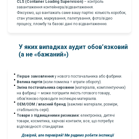
CLS (Container Loading Supervision)
– контроль
завантаження контейнера/відвантаження.
Фіксуємо, що вантажать саме вашу партію: кількість коробок,
стан упаковки, маркування, палетування, фото/відео
процесу, пломбу та базові дані по відвантаженню.
У яких випадках аудит обов’язковий
(а не «бажаний»)
Перше замовлення
у нового постачальника або фабрики.
Велика партія
(коли помилка = втрати обороту).
Зміна постачальника сировини
(матеріалів, комплектуючих)
на фабриці — може погіршити якість готового товару,
обов’язково проводьте інспекцію матеріалів.
OEM/ODM / власний бренд
(важливі матеріали, розміри,
стабільність серії).
Товари з підвищеними ризиками:
електроніка, дитячі
товари, косметика, харчові контакти, все, що потребує
відповідності стандартам.
Довіряй, але перевіряй! Ми радимо робити інспекції