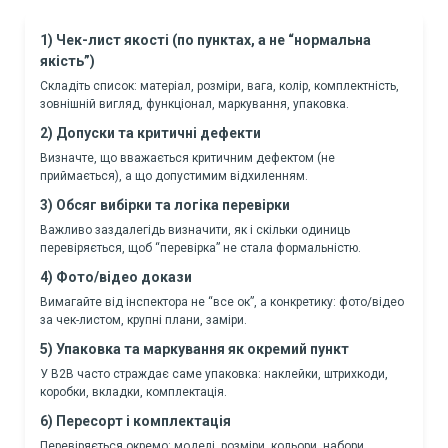
1) Чек-лист якості (по пунктах, а не “нормальна
якість”)
Складіть список: матеріал, розміри, вага, колір, комплектність,
зовнішній вигляд, функціонал, маркування, упаковка.
2) Допуски та критичні дефекти
Визначте, що вважається критичним дефектом (не
приймається), а що допустимим відхиленням.
3) Обсяг вибірки та логіка перевірки
Важливо заздалегідь визначити, як і скільки одиниць
перевіряється, щоб “перевірка” не стала формальністю.
4) Фото/відео докази
Вимагайте від інспектора не “все ок”, а конкретику: фото/відео
за чек-листом, крупні плани, заміри.
5) Упаковка та маркування як окремий пункт
У B2B часто страждає саме упаковка: наклейки, штрихкоди,
коробки, вкладки, комплектація.
6) Пересорт і комплектація
Перевіряється окремо: моделі, розміри, кольори, набори,